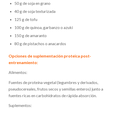
50 g de soja en grano
40 g de soja texturizada
125 g de tofu
100 g de quinoa, garbanzo o azuki
150 g de amaranto
80 g de pistachos o anacardos
Opciones de suplementación proteica post-
entrenamiento:
Alimentos:
Fuentes de proteína vegetal (legumbres y derivados,
pseudocereales, frutos secos y semillas enteros) junto a
fuentes ricas en carbohidratos de rápida absorción.
Suplementos: