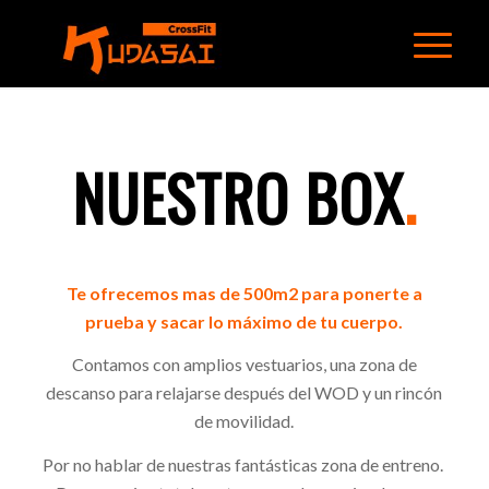
NUESTRO BOX
.
Te ofrecemos mas de 5
00m
2
para ponerte a
prueba y sacar lo máximo de tu cuerpo.
Contamos con
amplios vestuarios, una zona de
descans
o
para relajar
se
después del WOD
y
un rincón
de movilidad
.
Por no hablar de
nuestras fantásticas zona de entreno.