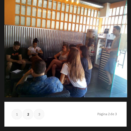
Página 2 de 3
1
2
3