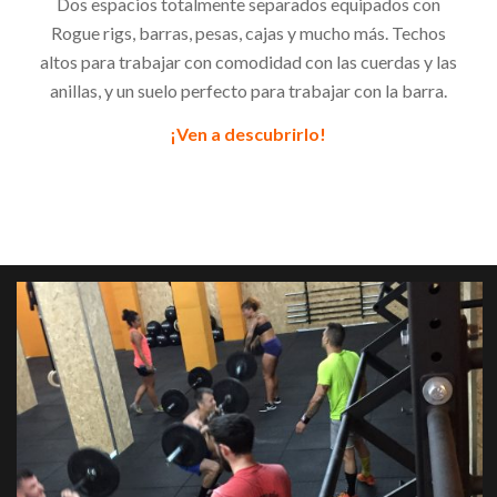
Dos espacios totalmente separados equipados
con
Rogue
rigs
, barras, pesas, cajas y m
ucho m
ás.
T
echos
altos
para trabajar con comodidad con
las
cuerd
a
s y las
anillas, y
un suelo
perfecto para trabajar con la barra
.
¡Ven a descubrirlo!