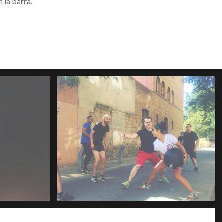
n la barra
.