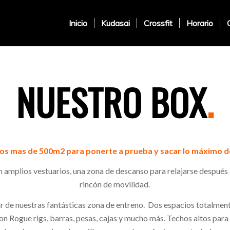
Inicio
Kudasai
Crossfit
Horario
NUESTRO BOX
.
os mas de 5
00m
2
para ponerte a prueba y sacar lo máximo d
n
amplios vestuarios, una zona de descans
o
para relajar
se
después
rincón de movilidad
.
ar de
nuestras fantásticas zona de entreno. Dos espacios totalmen
on
Rogue
rigs
, barras, pesas, cajas y m
ucho m
ás.
T
echos altos
para