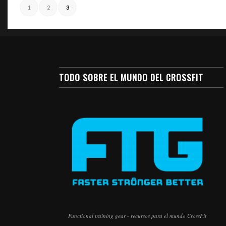
1
2
3
TODO SOBRE EL MUNDO DEL CROSSFIT
Functional training gear - recursos para el mundo CrossFit