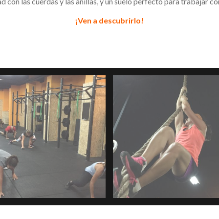
d con
las
cuerd
a
s y las anillas, y
un suelo
perfecto para trabajar co
¡Ven a descubrirlo!