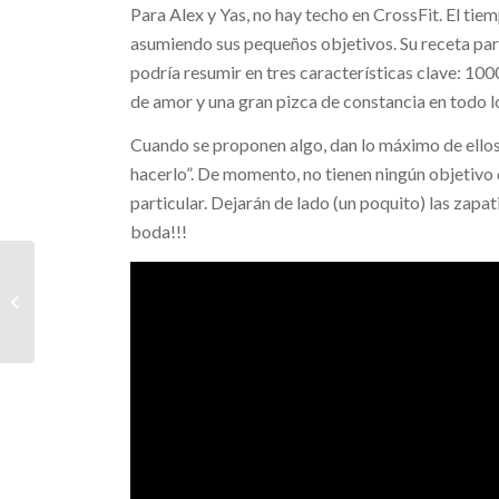
Para Alex y Yas, no hay techo en CrossFit. El tie
asumiendo sus pequeños objetivos. Su receta para
podría resumir en tres características clave: 10
de amor y una gran pizca de constancia en todo l
Cuando se proponen algo, dan lo máximo de ellos
hacerlo”. De momento, no tienen ningún objetivo
particular. Dejarán de lado (un poquito) las zapat
boda!!!
NOVEDADES PARA
SEPTIEMBRE