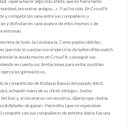
dad: «quería hacer algo más atleta, que no fuera tanto
omunidad, encontrar amigos…». Y así ha sido. En CrossFit
ión y competición sana entre sus compañeros y
an y disfrutan en cada avance de ellos mismos o de
te entrenan.
 encima de todo, la constancia. Como puntos débiles,
s que más le cuestan son el ejercicio de halterofilia snatch
 cabezón le ayuda mucho en CrossFit: conseguir sus
niendo en cuenta sus limitaciones para evitar posibles
s ejercicios gimnásticos.
llo la competición de Kudasai Bansai del pasado Abril,
o), echando mano de su «tirón vikingo». Juntos
el box y, al sincerarse con nosotros, dijeron que «había
sibilidades de ganar». Para ellos (que no esperaban
o) competir con sus compañeros de entreno diario fue una