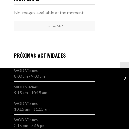
No images available at the moment
Follow Me!
PRÓXIMAS ACTIVIDADES
WOD
Viernes
8:00 am
-
9:00 am
WOD
Viernes
9:15 am
-
10:15 am
WOD
Viernes
10:15 am
-
11:15 am
WOD
Viernes
2:15 pm
-
3:15 pm