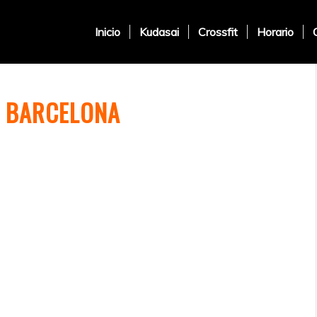
Inicio
Kudasai
Crossfit
Horario
N BARCELONA