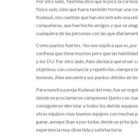
Por otro lado, Yasmina dice que le picó la curiosi
físico solo, sino que fuera también formar una c
Kudasai, nos cuentan que han encontrado una un
compañeras, que han hecho amigos y que se alegr
cualquiera de las personas con las que diariamen
Como puntos fuertes, Yas nos explica que es, por
confiesa que tiene muchos pero que las habilidade
y los DU. Por otro lado, Alex destaca que el ser
objetivos con constancia y repetición, siempre te
lesiones. Alex encuentra sus puntos débiles en lo
Para nuestra pareja Kudasai del mes, fue un orgu
donde se proclamaron campeones (junto con Juanj
consiguieron derrotar a todos los demás equipos d
otros equipos muy buenos equipos con muchas po
ganar, aunque iban a por todas desde un principi
experiencia muy divertida y satisfactoria.