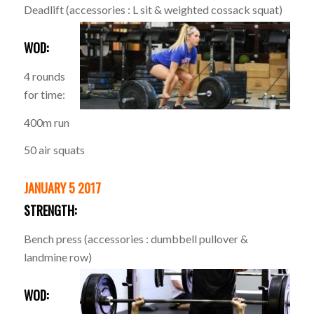
Deadlift (accessories : L sit & weighted cossack squat)
WOD:
4 rounds
for time:
400m run
50 air squats
JANUARY 5 2017
STRENGTH:
Bench press (accessories : dumbbell pullover &
landmine row)
WOD: