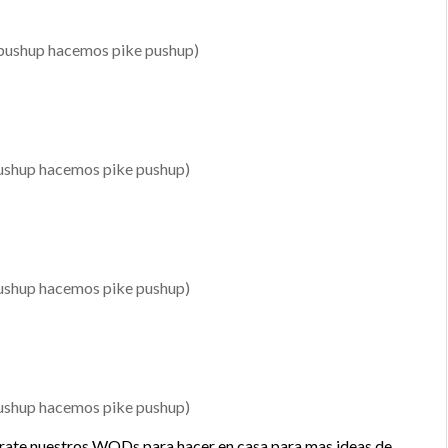
 pushup hacemos pike pushup)
ushup hacemos pike pushup)
ushup hacemos pike pushup)
ushup hacemos pike pushup)
mírate nuestros WODs para hacer en casa para mas ideas de