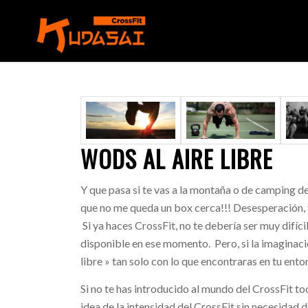
WODS AL AIRE LIBRE
Y que pasa si te vas a la montaña o de camping
que no me queda un box cerca!!! Desesperación, f
Si ya haces CrossFit, no te debería ser muy difí
disponible en ese momento. Pero, si la imaginaci
libre » tan solo con lo que encontraras en tu ento
Si no te has introducido al mundo del CrossFit t
idea de la intensidad del CrossFit sin necesidad de